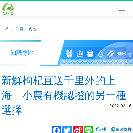
Toggl
naviga
首頁
農安
知識專區
新鮮枸杞直送千里外的上
海 小農有機認證的另一種
2022-03-16
選擇
Facebook
Twitter
Sina
Line
Weibo