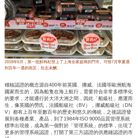
2018年6月，第一批鮮枸杞登上了上海全家超商的門市。可惜7月寧夏遇
到百年一遇的雨災，壯志未酬。
稽核認證的概念源自400年前英國、挪威、法國等歐洲航海
國家而生的，因為船隻在海上航行，需要符合非常多標準化
的要求，才能通行於大洋大洲之間，因此「船級社」應運而
生，像英國的勞氏，法國船級社（BV），挪威船級社（DN
V）都有上百年至數百年的歷史和悠久的傳統，之後認證發
展到各種產業、產品，到了1984年ISO 9000品質管理系統
標準出現後，成為第一個對於「管理系統」的標準，出現了
更多的管理系統認證，打開了第三方認證的供應鏈認證的市