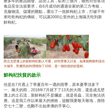
磨多年的產品開發、品管工具，駐村三個月，雖然符合各項
食品安全法規要求，在6月成功的通過全家的第三方考核，
克服物流、儲運的難點，運出了一批鮮枸杞上市，打破千年
來吃乾枸杞的傳統，可以讓2000公里外的上海隔天吃到新
鮮枸杞。
西北戈壁灘上的新鮮枸杞動人可愛，好吃營養又討喜，如果能夠順利送往
大城市，對農民的利潤增加了10倍，是一個扶貧的好題材。
鮮枸杞扶貧的啟示
但是在7月遇上了寧夏百年一遇的雨季，原本夏季頂多下
一、兩天的雨，2018年7月就下了13天的大雨，還造成戈壁
灘上的土石流，新鮮枸杞不是爛皮，就是長蟲，完全無法供
應。這是我工作以來最大的挫敗，提醒我要敬天敬地，孫悟
空七十二變，也翻不出如來佛的手掌心。