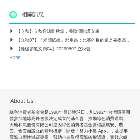
相關訊息
【立秋】立秋迎涼防秋燥，養陰潤肺護安康
【立秋07】「米國總統」邱垂昌：比賽的目的還是要提高農民的水準和收入
【種碳節氣文摘04】20260807 立秋號
MORE...
About Us
綠色消費者基金會是1990年發起地球日，和1992年台灣環保團
體參加地球高峰會後決定成立的基金會，推動綠色消費運動。
天地和氣股份有限公司是因綠色消費者基金會倡議環安、農
安、食安而設立的營利機構，開發「努力小農 App」，並從事
國際自願性減碳專案，幫助小農取得國際碳權認證，實踐永續