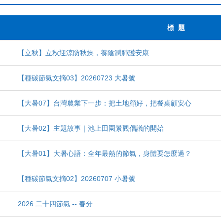
標 題
【立秋】立秋迎涼防秋燥，養陰潤肺護安康
【種碳節氣文摘03】20260723 大暑號
【大暑07】台灣農業下一步：把土地顧好，把餐桌顧安心
【大暑02】主題故事｜池上田園景觀倡議的開始
【大暑01】大暑心語：全年最熱的節氣，身體要怎麼過？
【種碳節氣文摘02】20260707 小暑號
2026 二十四節氣 -- 春分