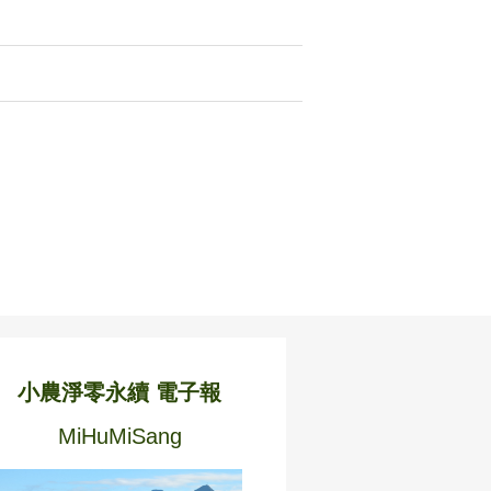
小農淨零永續 電子報
MiHuMiSang