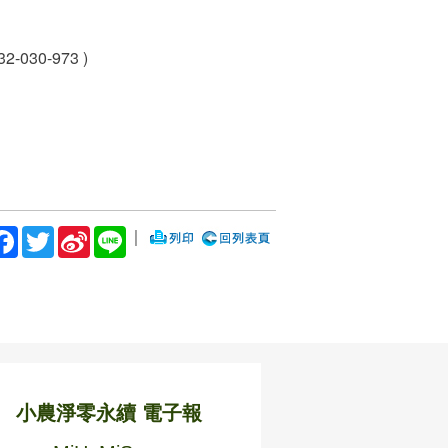
30-973 )
Facebook
Twitter
Sina
Line
｜
Weibo
小農淨零永續 電子報