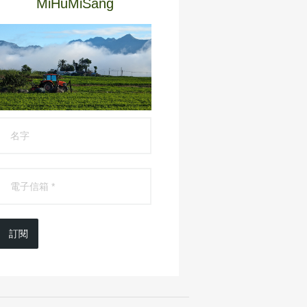
MiHuMiSang
訂閱