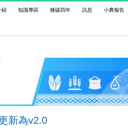
介紹
知識專區
種碳四年
訊息
小農報告
更新為v2.0