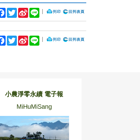
Facebook
Twitter
Sina
Line
｜
Weibo
Facebook
Twitter
Sina
Line
｜
Weibo
小農淨零永續 電子報
MiHuMiSang