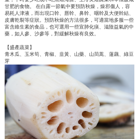
甘肥的食物。 在白露一節氣中要預防秋燥，燥邪傷人，容
易耗人津液，而出現口幹、唇幹、鼻幹、咽幹及大便幹結、
皮膚乾裂等症狀。預防秋燥的方法很多，可適當地多服一些
富含維生素的食品，也可選用一些宣肺化痰、滋陰益氣的中
藥，如人參、沙參等，對緩解秋燥有良效。
【盛產蔬菜】
青木瓜、玉米筍、青椒、韭黃、山藥、山茼蒿、蓮藕、綠豆
芽