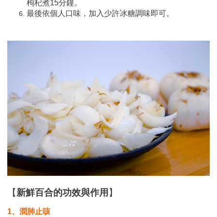
枸杞煮15分鐘。
最後依個人口味，加入少許冰糖調味即可。
【
新鮮百合的功效與作用
】
1、潤肺止咳