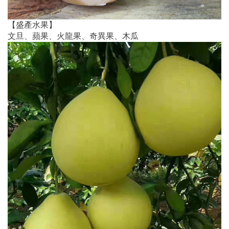
【盛產水果】
文旦、蘋果、火龍果、奇異果、木瓜