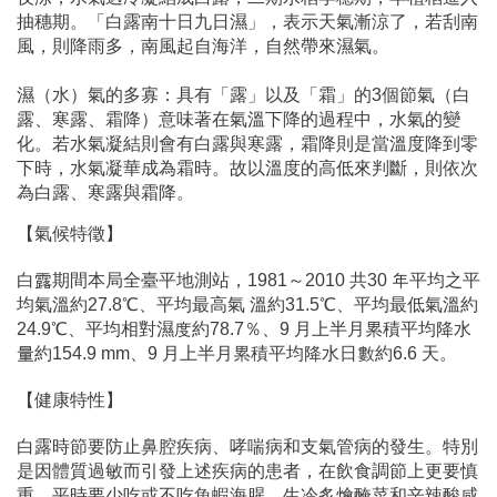
抽穗期。「白露南十日九日濕」，表示天氣漸涼了，若刮南
風，則降雨多，南風起自海洋，自然帶來濕氣。
濕（水）氣的多寡：具有「露」以及「霜」的3個節氣（白
露、寒露、霜降）意味著在氣溫下降的過程中，水氣的變
化。若水氣凝結則會有白露與寒露，霜降則是當溫度降到零
下時，水氣凝華成為霜時。故以溫度的高低來判斷，則依次
為白露、寒露與霜降。
【氣候特徵】
白露期間本局全臺平地測站，1981～2010 共30 年平均之平
均氣溫約27.8℃、平均最高氣 溫約31.5℃、平均最低氣溫約
24.9℃、平均相對濕度約78.7％、9 月上半月累積平均降水
量約154.9 mm、9 月上半月累積平均降水日數約6.6 天。
【健康特性】
白露時節要防止鼻腔疾病、哮喘病和支氣管病的發生。特別
是因體質過敏而引發上述疾病的患者，在飲食調節上更要慎
重，平時要少吃或不吃魚蝦海腥、生冷炙燴醃菜和辛辣酸咸