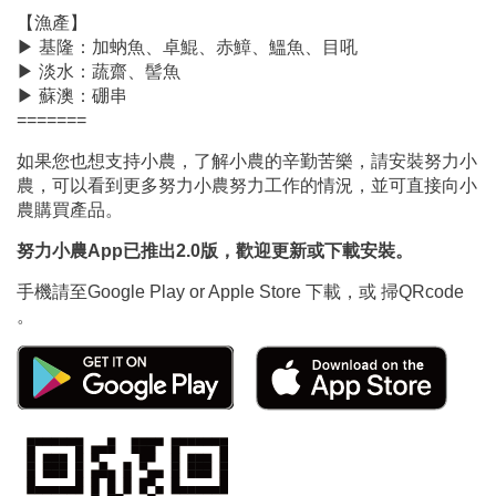
【
漁產
】
▶
基隆：加蚋魚
、卓鯤、赤鱆、鰮魚、目吼
▶
淡水：蔬齋
、髻魚
▶
蘇澳：硼串
=======
如果您也想支持小農，了解小農的辛勤苦樂，請安裝努力小
農，可以看到更多努力小農努力工作的情況，並可直接向小
農購買產品。
努力小農App已推出2.0版，歡迎更新或下載安裝。
手機請至Google Play or Apple Store 下載，或 掃QRcode
。