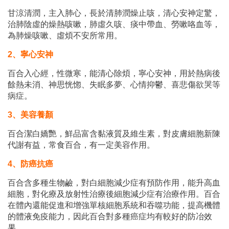
甘涼清潤，主入肺心，長於清肺潤燥止咳，清心安神定驚，
治肺陰虛的燥熱咳嗽，肺虛久咳、痰中帶血、勞嗽咯血等，
為肺燥咳嗽、虛煩不安所常用。
2、寧心安神
百合入心經，性微寒，能清心除煩，寧心安神，用於熱病後
餘熱未消、神思恍惚、失眠多夢、心情抑鬱、喜悲傷欲哭等
病症。
3、美容養顏
百合潔白嬌艷，鮮品富含黏液質及維生素，對皮膚細胞新陳
代謝有益，常食百合，有一定美容作用。
4、防癌抗癌
百合含多種生物鹼，對白細胞減少症有預防作用，能升高血
細胞，對化療及放射性治療後細胞減少症有治療作用。百合
在體內還能促進和增強單核細胞系統和吞噬功能，提高機體
的體液免疫能力，因此百合對多種癌症均有較好的防冶效
果。