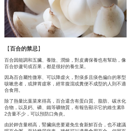
【
百合的禁忌
】
百合因能調和五臟、養陰、潤燥，對皮膚保養也有幫助，像
百合炒蘆筍或百果，都是很好的養生菜。
因為百合屬性微寒、可以降虛火，對痰多且痰色偏白的寒型
咳嗽患者，或脾胃虛寒，經常腹瀉或糞便不成型的人則不適
合食用。
除了熱量比葉菜來得高，百合還含有蛋白質、脂肪、碳水化
合物，以及鈣、磷、鐵等礦物質，有報告顯示它的維生素B
2含量不少，可以預防口角炎。
由於鉀含量稍高，腎臟病患要避免生食新鮮百合，也不建議