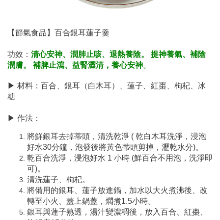
【節氣食品】
百合銀耳蓮子羹
功效：
清心安神、潤肺止咳、退熱養陰。
提神養氣、補陰
潤膚。
補脾止瀉、益腎澀清，養心安神
。
▶ 材料：百合、銀耳（白木耳）、蓮子、紅棗、枸杞、冰
糖
▶ 作法：
將鮮銀耳去掉蒂頭，清洗乾淨 ( 乾白木耳洗淨，浸泡
好水30分鐘，泡發後將黃色蒂頭剪掉，瀝乾水分)。
乾百合洗淨，浸泡好水 1 小時 (鮮百合不用泡，洗淨即
可)。
清洗蓮子、枸杞。
將備用的銀耳、蓮子放進鍋，加水以大火煮沸後、改
轉至小火、蓋上鍋蓋，燜煮1.5小時。
銀耳與蓮子熟透，湯汁變濃稠後，放入百合、紅棗、