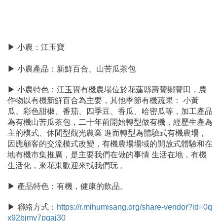
▶ 小農：江玉寶
▶ 小農產品：新鮮百合、山苦瓜茶包
▶ 小農特色：
江玉寶有機農場位於花蓮縣壽豐鄉豐田，農
作物以有機新鮮百合為主要，其他季節有機蔬果： 小黃
瓜、彩色甜椒、番茄、四季豆、香瓜、哈密瓜等，加工產品
為有機山苦瓜茶包，二十年前開始轉型做有機，經歷生產為
主的模式、休閒型觀光農業 進而轉型為體驗式有機農場，
因應顧客的交流模式改變，有機農場場域的開放式體驗和在
地有機市集推廣，是主要我們在做的事情 生活在地，有機
生活化，來花東歡迎來找我們玩 。
▶ 產品特色：
有機，健康的飲品。
▶ 聯絡方式：
https://r.mihumisang.org/share-vendor?id=0q
x92bjmy7pqaj30