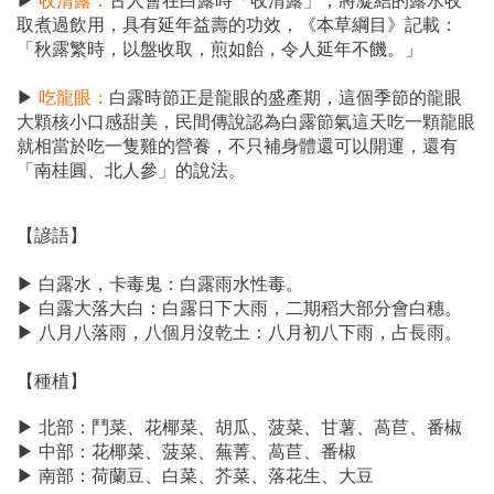
▶
收清露：
古人會在白露時「收清露」，將凝結的露水收
取煮過飲用，具有延年益壽的功效，《本草綱目》記載：
「秋露繁時，以盤收取，煎如飴，令人延年不饑。」
▶
吃龍眼：
白露時節正是龍眼的盛產期，這個季節的龍眼
大顆核小口感甜美，民間傳說認為白露節氣這天吃一顆龍眼
就相當於吃一隻雞的營養，不只補身體還可以開運，還有
「南桂圓、北人參」的說法。
【諺語】
▶
白露水，卡毒鬼：白露雨水性毒。
▶ 白露大落大白：白露日下大雨，二期稻大部分會白穗。
▶ 八月八落雨，八個月沒乾土：八月初八下雨，占長雨。
【種植】
▶
北部：鬥菜、花椰菜、胡瓜、菠菜、甘薯、萵苣、番椒
▶ 中部：花椰菜、菠菜、蕪菁、萵苣、番椒
▶ 南部：荷蘭豆、白菜、芥菜、落花生、大豆