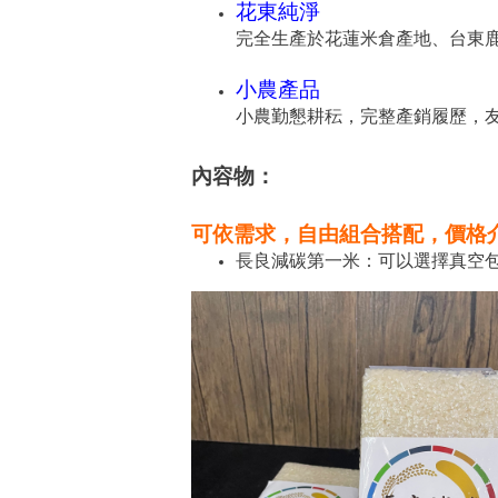
花東純淨
完全生產於花蓮米倉產地、台東
小農產品
小農勤懇耕秐，完整產銷履歷，
內容物：
可依需求，自由組合搭配，價格介於 
長良減碳第一米：可以選擇真空包裝