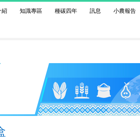
介紹
知識專區
種碳四年
訊息
小農報告
盒