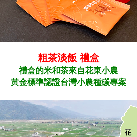
粗茶淡飯 禮盒
禮盒的米和茶來自花東小農
黃金標準認證台灣小農種碳專案