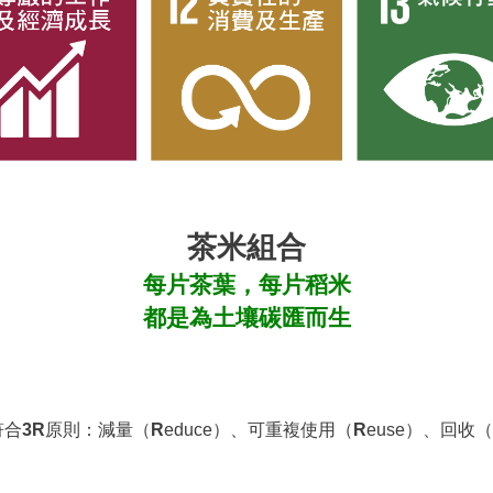
茶米組合
每片茶葉，每片稻米
都是為土壤碳匯而生
符合
3R
原則：減量（
R
educe）、可重複使用（
R
euse）、回收