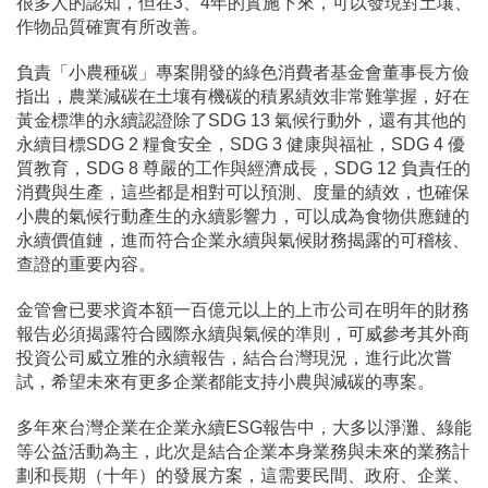
很多人的認知，但在3、4年的實施下來，可以發現對土壤、
作物品質確實有所改善。
負責「小農種碳」專案開發的綠色消費者基金會董事長方儉
指出，農業減碳在土壤有機碳的積累績效非常難掌握，好在
黃金標準的永續認證除了SDG 13 氣候行動外，還有其他的
永續目標SDG 2 糧食安全，SDG 3 健康與福祉，SDG 4 優
質教育，SDG 8 尊嚴的工作與經濟成長，SDG 12 負責任的
消費與生產，這些都是相對可以預測、度量的績效，也確保
小農的氣候行動產生的永續影響力，可以成為食物供應鏈的
永續價值鏈，進而符合企業永續與氣候財務揭露的可稽核、
查證的重要內容。
金管會已要求資本額一百億元以上的上市公司在明年的財務
報告必須揭露符合國際永續與氣候的準則，可威參考其外商
投資公司威立雅的永續報告，結合台灣現況，進行此次嘗
試，希望未來有更多企業都能支持小農與減碳的專案。
多年來台灣企業在企業永續ESG報告中，大多以淨灘、綠能
等公益活動為主，此次是結合企業本身業務與未來的業務計
劃和長期（十年）的發展方案，這需要民間、政府、企業、