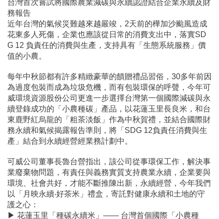
台灣首次嘗試將國際農業減碳與永續認證結合企業永續及財
務報告
近年台灣的氣候災難越來越嚴竣，2天前的樺加沙颱風造成
花東多人死傷，企業也應該從日常的消費支出中，落實SD
G 12 負責任的消費與生產，支持具有「生態系統服務」價
值的小農。
每年中秋節都有許多精緻豪華的饋贈禮品習俗，30多年前因
為過度包裝而成為垃圾危機，而有包裝環保的呼聲，今年可
威環境資源股份公司更進一步選擇台灣第一個國際減碳與永
續登錄成功的「小農種碳」產品，以花蓮玉里長良米，和台
東鹿野紅烏龍的「粗茶淡飯」作為中秋賀禮，並結合國際財
務永續和氣候揭露報告準則，將「SDG 12負責任消費與生
產」結合到永續經營經業務計劃中。
可威公司董事長魯台營指出，該公司從事環保工作，解決事
業廢棄物問題，有責任與義務實質支持農業永續，企業要與
環境、社會共好，才能不斷推陳出新，永續經營，今年我們
以「月映永續‧好茶米」禮盒，寄託對健康永續和土地的守
護之心：
▶
花蓮玉里「種碳永續米」—— 台灣首個國際「小農種