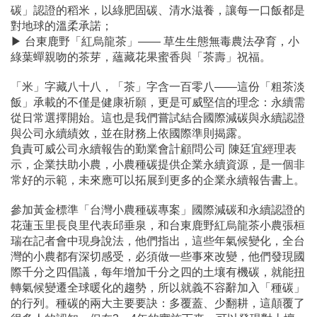
碳」認證的稻米，以綠肥固碳、清水滋養，讓每一口飯都是
對地球的溫柔承諾；
▶
台東鹿野「紅烏龍茶」—— 草生生態無毒農法孕育，小
綠葉蟬親吻的茶芽，蘊藏花果蜜香與「茶壽」祝福。
「米」字藏八十八，「茶」字含一百零八——這份「粗茶淡
飯」承載的不僅是健康祈願，更是可威堅信的理念：永續需
從日常選擇開始。這也是我們嘗試結合國際減碳與永續認證
與公司永續績效，並在財務上依國際準則揭露。
負責可威公司永續報告的勤業會計顧問公司 陳廷宜經理表
示，企業扶助小農，小農種碳提供企業永續資源，是一個非
常好的示範，未來應可以拓展到更多的企業永續報告書上。
參加黃金標準「台灣小農種碳專案」國際減碳和永續認證的
花蓮玉里長良里代表邱垂泉，和台東鹿野紅烏龍茶小農張桓
瑞在記者會中現身說法，他們指出，這些年氣候變化，全台
灣的小農都有深切感受，必須做一些事來改變，他們發現國
際千分之四倡議，每年增加千分之四的土壤有機碳，就能扭
轉氣候變遷全球暖化的趨勢，所以就義不容辭加入「種碳」
的行列。種碳的兩大主要要訣：多覆蓋、少翻耕，這顛覆了