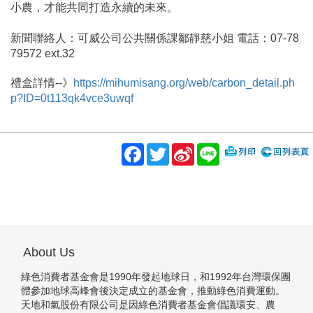
小農，才能共同打造永續的未來。
新聞聯絡人：可威公司公共關係課鄒靜慈小姐 電話：07-78
79572 ext.32
禮盒詳情--》
https://mihumisang.org/web/carbon_detail.ph
p?ID=0t113qk4vce3uwqf
Facebook
Twitter
Sina
Line
Weibo
About Us
綠色消費者基金會是1990年發起地球日，和1992年台灣環保團
體參加地球高峰會後決定成立的基金會，推動綠色消費運動。
天地和氣股份有限公司是因綠色消費者基金會倡議環安、農