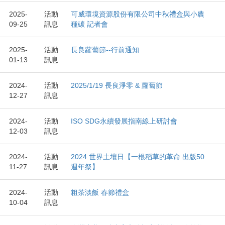
2025-
活動
可威環境資源股份有限公司中秋禮盒與小農
09-25
訊息
種碳 記者會
2025-
活動
長良蘿蔔節--行前通知
01-13
訊息
2024-
活動
2025/1/19 長良淨零 & 蘿蔔節
12-27
訊息
2024-
活動
ISO SDG永續發展指南線上研討會
12-03
訊息
2024-
活動
2024 世界土壤日【一根稻草的革命 出版50
11-27
訊息
週年祭】
2024-
活動
粗茶淡飯 春節禮盒
10-04
訊息