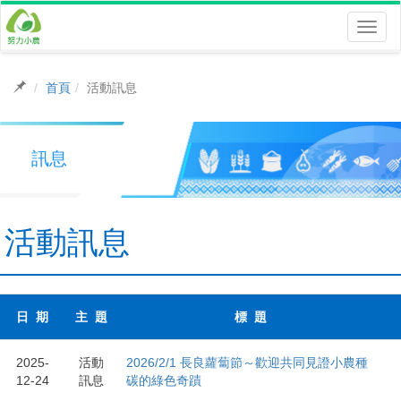
Toggl
naviga
首頁
活動訊息
訊息
活動訊息
日 期
主 題
標 題
2025-
活動
2026/2/1 長良蘿蔔節～歡迎共同見證小農種
12-24
訊息
碳的綠色奇蹟