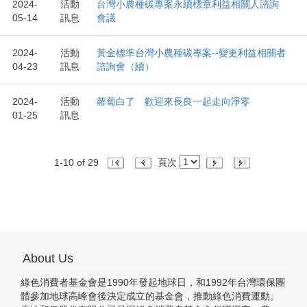
2024-
活動
台灣小農種碳專案永續標章利益相關人諮詢
05-14
訊息
會議
2024-
活動
黃金標準台灣小農種碳專案--變更利益相關者
04-23
訊息
諮詢會（續）
2024-
活動
蘿蔔白了 歡迎來長良一起走向淨零
01-25
訊息
1-10 of 29
頁次
About Us
綠色消費者基金會是1990年發起地球日，和1992年台灣環保團
體參加地球高峰會後決定成立的基金會，推動綠色消費運動。